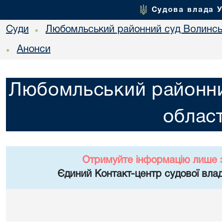
Судова влада 
Суди
Любомльський районний суд Волинськ
•
Анонси
•
Любомльський районни
област
Отримуйте інформацію лише 
Єдиний Контакт-центр судової влад