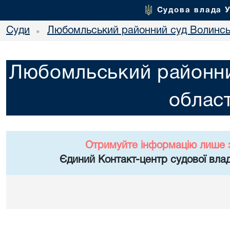
Судова влада 
Суди
Любомльський районний суд Волинськ
•
Любомльський районни
област
Отримуйте інформацію лише 
Єдиний Контакт-центр судової влад